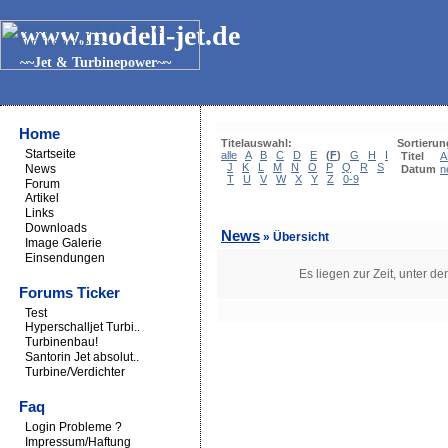
www.modell-jet.de
~~Jet & Turbinepower~~
Home
Titelauswahl:
Sortierun
Startseite
alle
A
B
C
D
E
(
F
)
G
H
I
Titel
A
J
K
L
M
N
O
P
Q
R
S
News
Datum
n
T
U
V
W
X
Y
Z
0-9
Forum
Artikel
Links
Downloads
News
» Übersicht
Image Galerie
Einsendungen
Es liegen zur Zeit, unter d
Forums Ticker
Test
Hyperschalljet Turbi..
Turbinenbau!
Santorin Jet absolut..
Turbine/Verdichter
Faq
Login Probleme ?
Impressum/Haftung