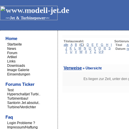
www.modell-jet.de
~~Jet & Turbinepower~~
Home
Titelauswahl:
Sortierun
Startseite
alle
A
B
(
C
)
D
E
F
G
H
I
Titel
A
J
K
L
M
N
O
P
Q
R
S
News
Datum
n
T
U
V
W
X
Y
Z
0-9
Forum
Artikel
Links
Downloads
Verweise
» Übersicht
Image Galerie
Einsendungen
Es liegen zur Zeit, unter den
Forums Ticker
Test
Hyperschalljet Turbi..
Turbinenbau!
Santorin Jet absolut..
Turbine/Verdichter
Faq
Login Probleme ?
Impressum/Haftung