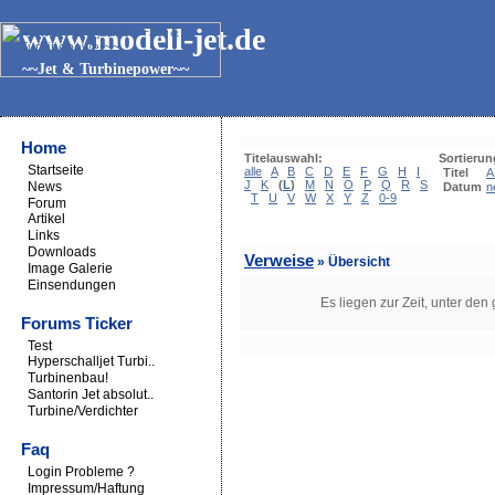
www.modell-jet.de
~~Jet & Turbinepower~~
Home
Titelauswahl:
Sortierun
Startseite
alle
A
B
C
D
E
F
G
H
I
Titel
A
J
K
(
L
)
M
N
O
P
Q
R
S
News
Datum
n
T
U
V
W
X
Y
Z
0-9
Forum
Artikel
Links
Downloads
Verweise
» Übersicht
Image Galerie
Einsendungen
Es liegen zur Zeit, unter den
Forums Ticker
Test
Hyperschalljet Turbi..
Turbinenbau!
Santorin Jet absolut..
Turbine/Verdichter
Faq
Login Probleme ?
Impressum/Haftung