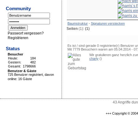
Community
-
Baumstruktur
Signaturen verstecken
Seiten
(1):
(1)
Passwort vergessen?
Registrieren
Es ist / sind gerade 0 registrierte(r) Benutzer
Status
Mit 7779 Besuchern waren am 05.04.2014 - 07:0
Besucher
Wir gratulieren ganz herzlich z
Heute:
184
charly
()
Gestern:
482
Gesamt:
1798666
Benutzer & Gäste
725 Benutzer registriert, davon
online: 16 Gäste
43 Angriffe du
+++ Copyright © 2004