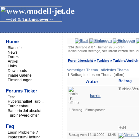
www.modell-jet.de
~~Jet & Turbinepower~~
Home
334 Beiträge & 87 Themen in 6 Foren
Startseite
Keine neuen Beiträge, seit Ihrem letzten Besu
News
Forum
Forenübersicht
»
Turbine
» Turbine/Verdich
Artikel
Links
vorheriges Thema
nächstes Thema
Downloads
1 Beitrag in diesem Thema (offen)
Image Galerie
Einsendungen
Autor
Beitrag
Turbine/Ver
Forums Ticker
harris
Test
Hyperschalljet Turbi..
Turbinenbau!
1 Beitrag - Einmalposter
Santorin Jet absolut..
Turbine/Verdichter
Faq
HvH
Login Probleme ?
Beitrag vom 14.10.2009 - 13:48
Impressum/Haftung