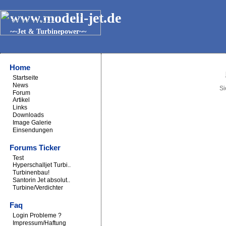
www.modell-jet.de
~~Jet & Turbinepower~~
Home
Startseite
News
Si
Forum
Artikel
Links
Downloads
Image Galerie
Einsendungen
Forums Ticker
Test
Hyperschalljet Turbi..
Turbinenbau!
Santorin Jet absolut..
Turbine/Verdichter
Faq
Login Probleme ?
Impressum/Haftung