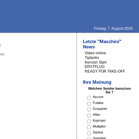
Freitag, 7. August 2026
Letzte "Macchini"
!
News
Video online
ine
Tiptanks
Kerosin Start
ERSTFLUG
READY FOR TAKE-OFF
Ihre Meinung
Welchen Sender benutzen
Sie ?
Ascom
Futaba
Graupner
Hitec
Kopropo
Multiplex
Sanwa
Sonstige